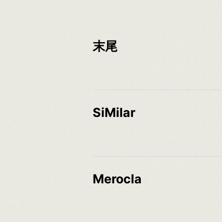
末尾
SiMilar
Merocla