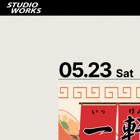
05.23
Sat