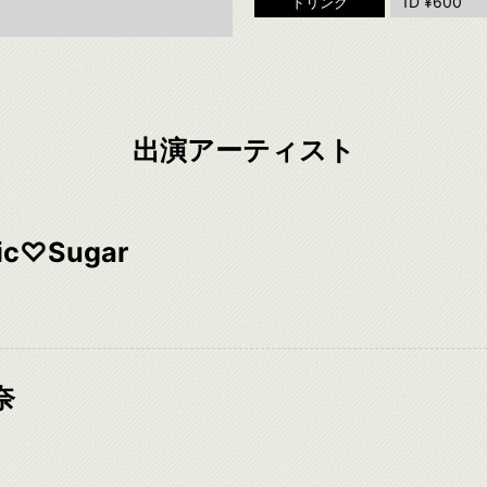
1D ¥600
ドリンク
出演アーティスト
lic♡Sugar
奈