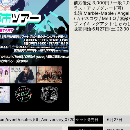
前方優先 3,000円 / 一般 
ラス・アップグレード可)
出演:Marble-Maple / Ange
/ カヤネコウ / MeltiQ / 
ブレイキングアクト:しゅわ
販売開始:6月27日(土)22:30
.com/event/osufes_5th_Anniversary_0720
6月27日
チケット発売日