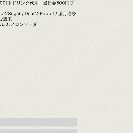
2,000円(ドリンク代別・当日券500円プ
lic♡Sugar / Dear♡Rabbit / 望月瑠奈
素敵な週末
しゅわメロンソーダ